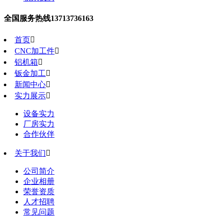
全国服务热线
13713736163
首页

CNC加工件

铝机箱

钣金加工

新闻中心

实力展示

设备实力
厂房实力
合作伙伴
关于我们

公司简介
企业相册
荣誉资质
人才招聘
常见问题