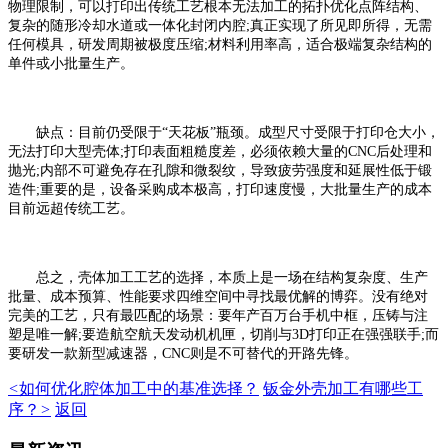
物理限制，可以打印出传统工艺根本无法加工的拓扑优化点阵结构、
复杂的随形冷却水道或一体化封闭内腔;真正实现了所见即所得，无需
任何模具，研发周期被极度压缩;材料利用率高，适合极端复杂结构的
单件或小批量生产。
缺点：目前仍受限于“天花板”瓶颈。成型尺寸受限于打印仓大小，
无法打印大型壳体;打印表面粗糙度差，必须依赖大量的CNC后处理和
抛光;内部不可避免存在孔隙和微裂纹，导致疲劳强度和延展性低于锻
造件;重要的是，设备采购成本极高，打印速度慢，大批量生产的成本
目前远超传统工艺。
总之，壳体加工工艺的选择，本质上是一场在结构复杂度、生产
批量、成本预算、性能要求四维空间中寻找最优解的博弈。没有绝对
完美的工艺，只有最匹配的场景：要年产百万台手机中框，压铸与注
塑是唯一解;要造航空航天发动机机匣，切削与3D打印正在强强联手;而
要研发一款新型减速器，CNC则是不可替代的开路先锋。
<
如何优化腔体加工中的基准选择？
钣金外壳加工有哪些工
序？
>
返回