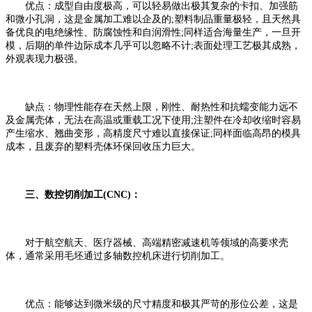
优点：成型自由度极高，可以轻易做出极其复杂的卡扣、加强筋
和微小孔洞，这是金属加工难以企及的;塑料制品重量极轻，且天然具
备优良的电绝缘性、防腐蚀性和自润滑性;同样适合海量生产，一旦开
模，后期的单件边际成本几乎可以忽略不计;表面处理工艺极其成熟，
外观表现力极强。
缺点：物理性能存在天然上限，刚性、耐热性和抗蠕变能力远不
及金属壳体，无法在高温或重载工况下使用;注塑件在冷却收缩时容易
产生缩水、翘曲变形，高精度尺寸难以直接保证;同样面临高昂的模具
成本，且废弃的塑料壳体环保回收压力巨大。
三、数控切削加工(CNC)：
对于航空航天、医疗器械、高端精密减速机等领域的高要求壳
体，通常采用毛坯通过多轴数控机床进行切削加工。
优点：能够达到微米级的尺寸精度和极其严苛的形位公差，这是