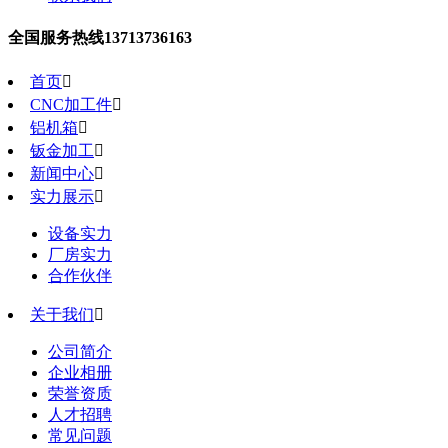
全国服务热线
13713736163
首页

CNC加工件

铝机箱

钣金加工

新闻中心

实力展示

设备实力
厂房实力
合作伙伴
关于我们

公司简介
企业相册
荣誉资质
人才招聘
常见问题