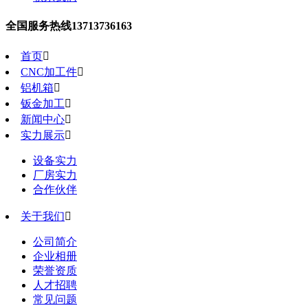
全国服务热线
13713736163
首页

CNC加工件

铝机箱

钣金加工

新闻中心

实力展示

设备实力
厂房实力
合作伙伴
关于我们

公司简介
企业相册
荣誉资质
人才招聘
常见问题