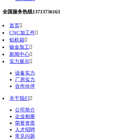
全国服务热线
13713736163
首页

CNC加工件

铝机箱

钣金加工

新闻中心

实力展示

设备实力
厂房实力
合作伙伴
关于我们

公司简介
企业相册
荣誉资质
人才招聘
常见问题