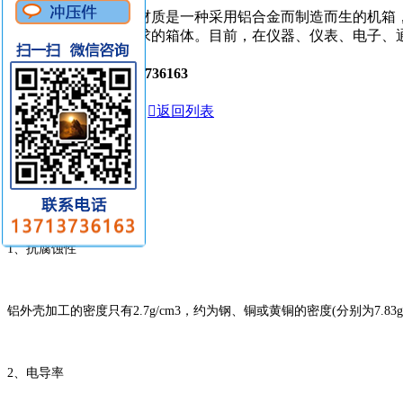
简介：铝合金机箱的材质是一种采用铝合金而制造而生的机箱
吻合机箱对材质的需求的箱体。目前，在仪器、仪表、电子、
0755-27286363 /
13713736163

在线咨询

定制留言

返回列表
产品介绍
产品说明
1、抗腐蚀性
铝外壳加工的密度只有2.7g/cm3，约为钢、铜或黄铜的密度(分别为7.83
2、电导率