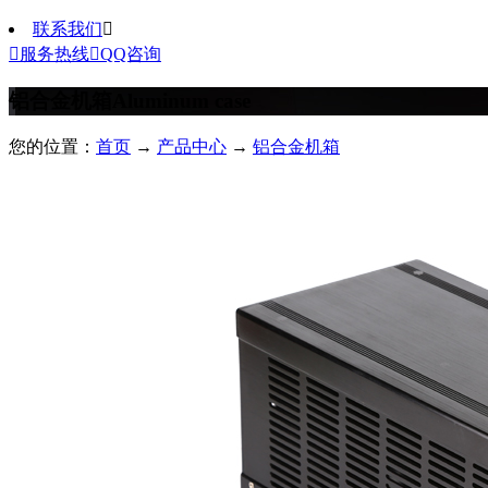
联系我们


服务热线

QQ咨询
铝合金机箱
Aluminum case
您的位置：
首页
→
产品中心
→
铝合金机箱