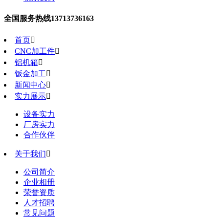
全国服务热线
13713736163
首页

CNC加工件

铝机箱

钣金加工

新闻中心

实力展示

设备实力
厂房实力
合作伙伴
关于我们

公司简介
企业相册
荣誉资质
人才招聘
常见问题