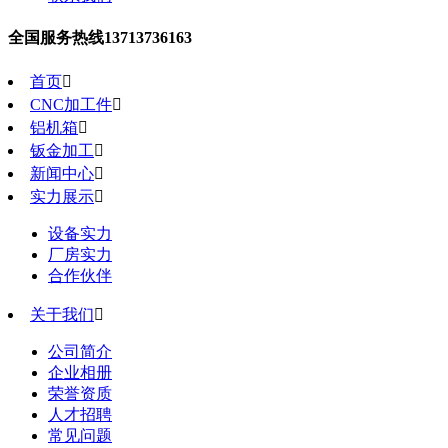
全国服务热线
13713736163
首页

CNC加工件

铝机箱

钣金加工

新闻中心

实力展示

设备实力
厂房实力
合作伙伴
关于我们

公司简介
企业相册
荣誉资质
人才招聘
常见问题