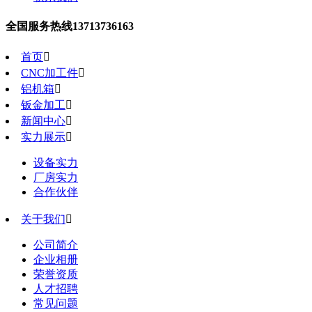
全国服务热线
13713736163
首页

CNC加工件

铝机箱

钣金加工

新闻中心

实力展示

设备实力
厂房实力
合作伙伴
关于我们

公司简介
企业相册
荣誉资质
人才招聘
常见问题