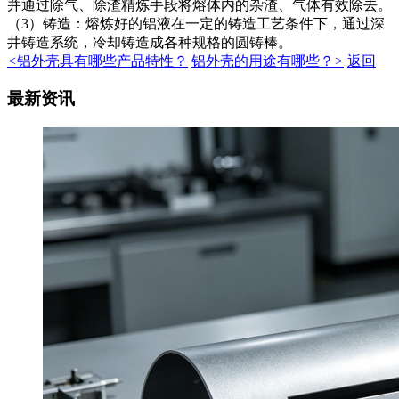
并通过除气、除渣精炼手段将熔体内的杂渣、气体有效除去。
（3）铸造：熔炼好的铝液在一定的铸造工艺条件下，通过深
井铸造系统，冷却铸造成各种规格的圆铸棒。
<
铝外壳具有哪些产品特性？
铝外壳的用途有哪些？
>
返回
最新资讯